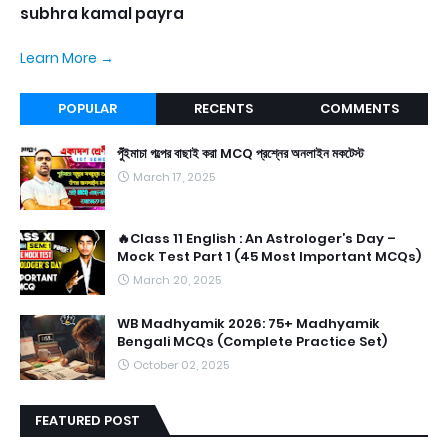
subhra kamal payra
Learn More →
POPULAR
RECENTS
COMMENTS
পুঁইমাচা গল্পের বাছাই করা MCQ প্রশ্নের অনলাইন মকটেস্ট
March 17, 2025
🔥Class 11 English : An Astrologer’s Day –
Mock Test Part 1 (45 Most Important MCQs)
March 20, 2025
WB Madhyamik 2026: 75+ Madhyamik
Bengali MCQs (Complete Practice Set)
October 02, 2025
FEATURED POST