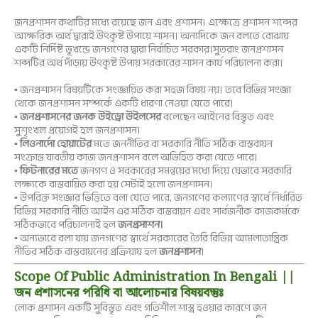
জনপ্রশাসন কথাটির মধ্যে রয়েছে জন এবং প্রশাসন। এক্ষেত্রে প্রশাসন শব্দের
আক্ষরিক অর্থ দ্বারাই উৎকৃষ্ট উপায়ে শাসন। অন্যদিকে জন বলতে বোঝায়
একটি নির্দিষ্ট ভূখন্ডে জনগণের দ্বারা নির্বাচিত সরকার।সুতরাং জনপ্রশাসন
শব্দটির অর্থ দাঁড়ায় উৎকৃষ্ট উপায় সরকারের শাসন কার্য পরিচালনা করা।
▪ জনপ্রশাসন বিষয়টিকে সংজ্ঞায়িত করা সহজ বিষয় নয়। তবে বিভিন্ন সংজ্ঞা
থেকে জনপ্রশাসন সম্পর্কে একটি ধারণা নেওয়া যেতে পারে।
▪
জনপ্রশাসনের জনক উইড্রো উইলসের
বলেছেন আইনের বিস্তৃত এবং
সুশৃংখল প্রয়োগই হল জনপ্রশাসন।
▪
লিওনার্দো হোয়াটের
মতে জননীতির বা সরকারি নীতি সঠিক বাস্তবায়ন
সংক্রান্ত যাবতীয় কাজ জনপ্রশাসন বলে অভিহিত করা যেতে পারে।
▪
ফিটনারের মতে
জনগণ ও সরকারের সমন্বয়ের মধ্যে দিয়ে যেভাবে সরকারি
লক্ষ্যকে বাস্তবায়িত করা হয় সেটাই হলো জনপ্রশাসন।
▪ উপরিক্ত সংজ্ঞার ভিত্তিতে বলা যেতে পারে, জনগণের কল্যাণের স্বার্থে নির্ধারিত
বিভিন্ন সরকারি নীতি আইন এর সঠিক বাস্তবায়ন এবং সার্বজনীক কাজকর্মকে
সঠিকভাবে পরিচালনাই হল
জনপ্রসাশন।
▪
অন্যভাবে বলা যায় জনগণের স্বার্থে সরকারের তৈরি বিভিন্ন আমলাতান্ত্রিক
নীতির সঠিক বাস্তবায়নের প্রক্রিয়ায় হল
জনপ্রশাসন
।
Scope Of Public Administration In Bengali ||
জন প্রশাসনের পরিধি বা আলোচনার বিষয়বস্তুঃ
লোক প্রশাসন একটি সুবিস্তৃত এবং গতিশীল শাস্ত্র হওয়ার কারণে জন