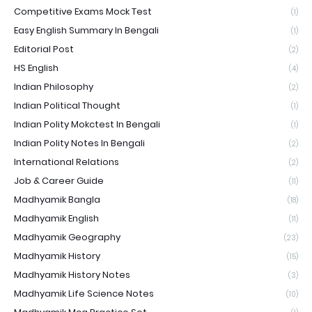
Competitive Exams Mock Test
(1)
Easy English Summary In Bengali
(1)
Editorial Post
(2)
HS English
(4)
Indian Philosophy
(2)
Indian Political Thought
(1)
Indian Polity Mokctest In Bengali
(1)
Indian Polity Notes In Bengali
(2)
International Relations
(2)
Job & Career Guide
(11)
Madhyamik Bangla
(18)
Madhyamik English
(11)
Madhyamik Geography
(23)
Madhyamik History
(15)
Madhyamik History Notes
(3)
Madhyamik Life Science Notes
(10)