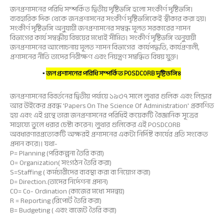
জনপ্রশাসনের পরিধি সম্পর্কিত দ্বিতীয় দৃষ্টিভঙ্গি হলো সংকীর্ণ দৃষ্টিভঙ্গি।
ব্যবহারিক দিক থেকে জনপ্রশাসনের সংকীর্ণ দৃষ্টিভঙ্গিকেই স্বীকার করা হয়।
সংকীর্ণ দৃষ্টিভঙ্গি অনুযায়ী জনপ্রশাসনের সম্বন্ধ মূলত সরকারের শাসন
বিভাগের কার্য সম্বন্ধীয় বিষয়ের মধ্যেই সীমিত। সংকীর্ণ দৃষ্টিভঙ্গি অনুযায়ী
জনপ্রশাসনের আলোচনায় মূলত শাসন বিভাগের কার্যপদ্ধতি, কার্যপ্রণালী,
প্রশাসনের নীতি তাদের নিরীক্ষণ এবং নিয়ন্ত্রণ সম্বন্ধিত বিষয় যুক্ত।
▪
জন প্রশাসনের পরিধি সম্পর্কিত POSDCORB দৃষ্টিভঙ্গিঃ
জনপ্রশাসনের বিবর্তনের দ্বিতীয় পর্যায়ে ১৯৩৭ সালে লুথার গুলিক এবং লিন্ডার
আর উইকের প্রবন্ধ 'Papers On The Science Of Administration' প্রকাশিত
হয় এবং এই গ্রন্থে তারা জনপ্রশাসনের পরিধিই কয়েকটি বৈজ্ঞানিক সূত্রের
সাহায্যে তুলে ধরার চেষ্টা করেন। লুথার গুলিকের এই POSDCORB
অবধারণারপ্রত্যেকটি অক্ষরই প্রশাসনের একটা নির্দিষ্ট কার্যের প্রতি সংকেত
প্রদান করে।। যথা-
P= Planning (পরিকল্পনা তৈরি করা)
O= Organization( সংগঠন তৈরি করা)
S=Staffing ( কর্মচারীদের ব্যবস্থা করা বা নিয়োগ করা)
D= Direction.(তাদের নির্দেশনা প্রদান)
CO= Co- Ordination (কাজের মধ্যে সমন্বয়)
R = Reporting (রিপোর্ট তৈরি করা)
B= Budgeting ( এবং বাজেট তৈরি করা)