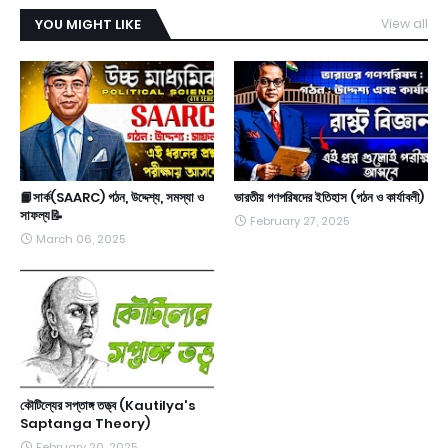
YOU MIGHT LIKE
View all
📙সার্ক(SAARC) গঠন, উদ্দেশ্য, সমস্যা ও
ভারতীয় গণপরিষদের ইতিহাস (গঠন ও কার্যাবলী)
সাফল্য📝
February 27, 2025
March 06, 2025
কৌটিল্যের সপ্তাঙ্গ তত্ত্ব (Kautilya's
Saptanga Theory)
February 20, 2025