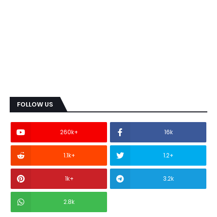
FOLLOW US
260k+
16k
1.1k+
1.2+
1k+
3.2k
2.8k