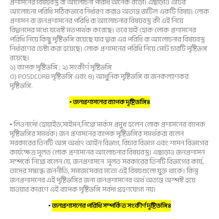
প্রশাসনের বিষয়বস্তু বা আলোচনা পরিধি অনেক বড়ো। এছাড়াও এটির
আলোচনা পরিধি সঠিকভাবে নির্ধারণ করাও অত্যন্ত জটিল একটি বিষয়। লোক
প্রশাসন বা জনপ্রশাসনের পরিধি বা আলোচনার বিষয়বস্তু কী এই নিয়ে
বিদ্বানদের মধ্যে যথেষ্ট মতপার্থক করেছে। তবে যাই হোক লোক প্রশাসনের
পরিধি নিয়ে কিছু দৃষ্টিভঙ্গি রয়েছে যার দ্বারা এর পরিধি বা আলোচনার বিষয়বস্তু
নির্ধারণের চেষ্টা করা হয়েছে। লোক প্রশাসনের পরিধি নিয়ে মোট চারটি দৃষ্টিভঙ্গ
রয়েছে।
১) ব্যাপক দৃষ্টিভঙ্গি ; ২) সংকীর্ণ দৃষ্টিভঙ্গি
৩) POSDCORB দৃষ্টিভঙ্গি এবং ৪) আধুনিক দৃষ্টিভঙ্গি বা জনকল্যাণকর
দৃষ্টিভঙ্গি.
▪ জনপ্রশাসনের ব্যাপক দৃষ্টিভঙ্গিঃ
▪ লিওনার্দো হোয়াইড,সাইমন,নিগ্রো মার্কস প্রমুখ হলেন লোক প্রশাসনের ব্যাপক
দৃষ্টিভঙ্গির সমর্থক। জন প্রশাসনের ব্যাপক দৃষ্টিভঙ্গির সমর্থকরা বলেন
সরকারের তিনটি অঙ্গ অর্থাৎ আইন বিভাগ, বিচার বিভাগ এবং শাসন বিভাগের
কার্যক্ষেত্র মূলত লোক প্রশাসনের আলোচনার বিষয়বস্তু। এছাড়াও জনপ্রশাসন
সম্পর্কে নিগ্রো বলেন যে, জনপ্রশাসনে মূলত সরকারের তিনটি বিভাগের কার্য,
তাদের সম্বন্ধে জননীতি, সমাজসেবার মতো এই বিষয়গুলো যুক্ত থাকে। কিন্তু
জনপ্রশাসনের এই দৃষ্টিভঙ্গির জন্য জনপ্রশাসনের অর্থ অত্যন্ত অস্পষ্ট হয়ে
যাওয়ার কারণে এই ব্যাপক দৃষ্টিভঙ্গি সর্বদা গ্রহণযোগ্য নয়।
▪
জনপ্রশাসনের পরিধি সম্পর্কিত সংকীর্ণ দৃষ্টিভঙ্গিঃ