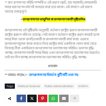
** জন প্রশাসনের পরিধি সম্পর্কিত এই ধারণা ছোট, বড় সরকারি,বেসরকারি
সমস্ত ধরনের সংগঠনেই ব্যবহার করা হয়ে থাকে। এই কারণে এই ধারণা
অত্যন্ত গুরুত্বপূর্ণ।
▪
জনপ্রশাসনের আধুনিক বা জনকল্যাণকারী দৃষ্টিভঙ্গিঃ
জনপ্রশাসনের এই দৃষ্টিভঙ্গি অনুযায়ী, বর্তমানে রাষ্ট্রের স্বরূপ জনকল্যাণকারী
রাষ্ট্রের স্বরুপে পরিণত হয়েছে। সেই কারণে বর্তমানে রাষ্ট্রের প্রধান কাজই হলো
সমস্ত দিক থেকে জনহিতকারী বা জনকল্যাণকারী কার্য করা। এভাবে
জনকল্যাণমূলক কাজ করতে গিয়ে রাষ্ট্রের কার্য একদিকে যেমন কার্য বেড়ে
গিয়েছে ঠিক একইভাবে জনপ্রশাসনের আলোচনার পরিধিও ক্রমশম বৃদ্ধি
পাচ্ছে। জনকল্যাণকারী সমস্ত বিষয় এখন জনপ্রশাসনের আলোচনার অন্তর্গত।
তাই যত দিন যাচ্ছে জনপ্রশাসনের আলোচনায় পরিধিও বৃদ্ধি পাচ্ছে।
ধন্যবাদ
** আরও পড়ো👉 :
জনপ্রশাসনের বিবর্তন! খুটিনাটি তথ্য সহ
Tags
Political Science
Public Administration
জনপ্রশাসন