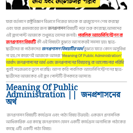
যারা বর্তমানে রাষ্ট্রবিজ্ঞান বিভাগে নিজের স্নাতক বা গ্রাজুয়েশন শেষ করছো
এবং যারা প্রথমবারের জন্য
জনপ্রশাসন
বিষয়টি পড়া শুরু করেছো,আমাদের
এই ব্লগপোস্ট আজকে শুধুমাত্র তাদের জন্যই।
পাবলিক অ্যাডমিনিস্ট্রেশন বা
জনপ্রশাসন বিষয়টি
কী এই বিষয়টা বুঝতে অনেকেরই সমস্যা হয়। ছাত্র-
ছাত্রীদের বা পাঠকদের
জনপ্রশাসন বিষয়টির অর্থ
বুঝতে যাতে কোন অসুবিধা
না হয়,সে কারণেই আজকে আমরা '
Meaning Of Public Administration'
অর্থাৎ জনপ্রশাসনের অর্থ এবং জনপ্রশাসনের বিষয়বস্তু বা আলোচনার পরিধি
খুবই সহজভাবে তুলে ধরেছি। আশা করি পাবলিক অ্যাডমিনিস্ট্রেশনের ছাত্র-
ছাত্রীদের আজকের এই ব্লগ পোস্টটি
উপকারে আসবে।
Meaning Of Public
Administration || জনপ্রশাসনের
অর্থ
জনপ্রশাসন বিষয়টি কার্যক্রম এবং পাঠ্য বিষয় উভয়ই। একজন প্রশাসনিক
আধিকারিক এর কাছে জনপ্রশাসন যেমন একটি কার্যক্রম অন্যদিকে পাঠকের
কাছে এটি একটি পাঠ্য বিষয়।