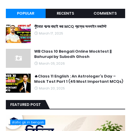
POPULAR
RECENTS
COMMENTS
পুঁইমাচা গল্পের বাছাই করা MCQ প্রশ্নের অনলাইন মকটেস্ট
March 17, 2025
WB Class 10 Bengali Online Mocktest ||
Bahurupi by Subodh Ghosh
March 05, 2026
🔥Class 11 English : An Astrologer’s Day –
Mock Test Part 1 (45 Most Important MCQs)
March 20, 2025
FEATURED POST
static gk in bengali