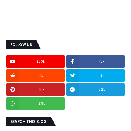
FOLLOW US
260k+
16k
1.1k+
1.2+
1k+
3.2k
2.8k
SEARCH THIS BLOG