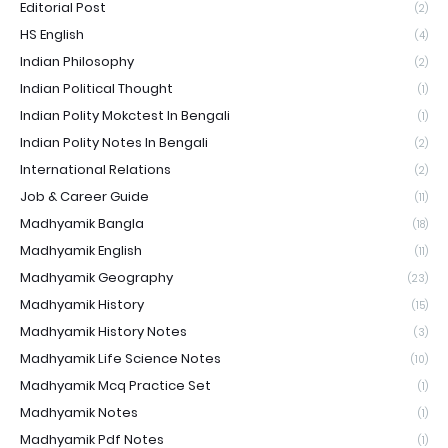
Editorial Post
(2)
HS English
(4)
Indian Philosophy
(2)
Indian Political Thought
(1)
Indian Polity Mokctest In Bengali
(1)
Indian Polity Notes In Bengali
(2)
International Relations
(2)
Job & Career Guide
(11)
Madhyamik Bangla
(18)
Madhyamik English
(11)
Madhyamik Geography
(23)
Madhyamik History
(15)
Madhyamik History Notes
(3)
Madhyamik Life Science Notes
(10)
Madhyamik Mcq Practice Set
(1)
Madhyamik Notes
(1)
Madhyamik Pdf Notes
(1)