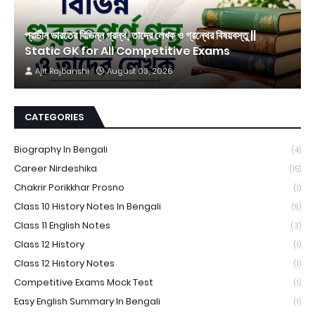
প্রাচীন ভারতের বিভিন্ন গ্রন্থ, তাদের লেখক ও গ্রন্থের বিষয়বস্তু ||
Static GK for All Competitive Exams
Ajit Rajbanshi
August 03, 2026
CATEGORIES
Biography In Bengali
(4)
Career Nirdeshika
(15)
Chakrir Porikkhar Prosno
(1)
Class 10 History Notes In Bengali
(9)
Class 11 English Notes
(3)
Class 12 History
(1)
Class 12 History Notes
(1)
Competitive Exams Mock Test
(1)
Easy English Summary In Bengali
(1)