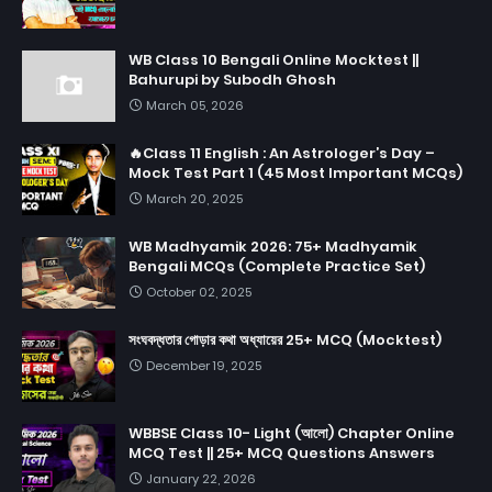
WB Class 10 Bengali Online Mocktest ||
Bahurupi by Subodh Ghosh
March 05, 2026
🔥Class 11 English : An Astrologer’s Day –
Mock Test Part 1 (45 Most Important MCQs)
March 20, 2025
WB Madhyamik 2026: 75+ Madhyamik
Bengali MCQs (Complete Practice Set)
October 02, 2025
সংঘবদ্ধতার গোড়ার কথা অধ্যায়ের 25+ MCQ (Mocktest)
December 19, 2025
WBBSE Class 10- Light (আলো) Chapter Online
MCQ Test || 25+ MCQ Questions Answers
January 22, 2026