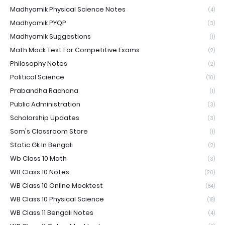
Madhyamik Physical Science Notes
(4)
Madhyamik PYQP
(3)
Madhyamik Suggestions
(1)
Math Mock Test For Competitive Exams
(2)
Philosophy Notes
(2)
Political Science
(10)
Prabandha Rachana
(1)
Public Administration
(3)
Scholarship Updates
(3)
Som's Classroom Store
(1)
Static Gk In Bengali
(2)
Wb Class 10 Math
(3)
WB Class 10 Notes
(20)
WB Class 10 Online Mocktest
(84)
WB Class 10 Physical Science
(18)
WB Class 11 Bengali Notes
(4)