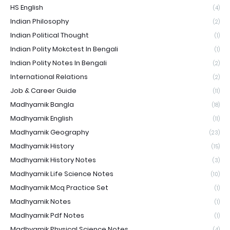
HS English
(4)
Indian Philosophy
(2)
Indian Political Thought
(1)
Indian Polity Mokctest In Bengali
(1)
Indian Polity Notes In Bengali
(2)
International Relations
(2)
Job & Career Guide
(11)
Madhyamik Bangla
(18)
Madhyamik English
(11)
Madhyamik Geography
(23)
Madhyamik History
(15)
Madhyamik History Notes
(3)
Madhyamik Life Science Notes
(10)
Madhyamik Mcq Practice Set
(1)
Madhyamik Notes
(1)
Madhyamik Pdf Notes
(1)
Madhyamik Physical Science Notes
(4)