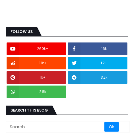
FOLLOW US
260k+
16k
1.1k+
1.2+
1k+
3.2k
2.8k
SEARCH THIS BLOG