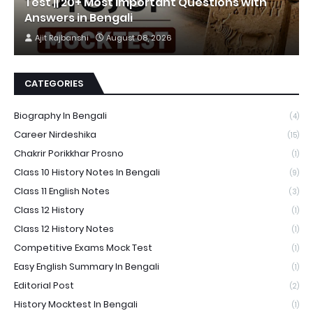
Test || 20+ Most Important Questions with
Answers in Bengali
Ajit Rajbanshi
August 08, 2026
CATEGORIES
Biography In Bengali
(4)
Career Nirdeshika
(15)
Chakrir Porikkhar Prosno
(1)
Class 10 History Notes In Bengali
(9)
Class 11 English Notes
(3)
Class 12 History
(1)
Class 12 History Notes
(1)
Competitive Exams Mock Test
(1)
Easy English Summary In Bengali
(1)
Editorial Post
(2)
History Mocktest In Bengali
(1)