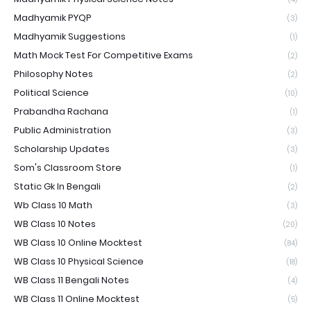
Madhyamik PYQP
(3)
Madhyamik Suggestions
(1)
Math Mock Test For Competitive Exams
(2)
Philosophy Notes
(2)
Political Science
(10)
Prabandha Rachana
(1)
Public Administration
(3)
Scholarship Updates
(3)
Som's Classroom Store
(1)
Static Gk In Bengali
(2)
Wb Class 10 Math
(3)
WB Class 10 Notes
(20)
WB Class 10 Online Mocktest
(84)
WB Class 10 Physical Science
(18)
WB Class 11 Bengali Notes
(4)
WB Class 11 Online Mocktest
(5)