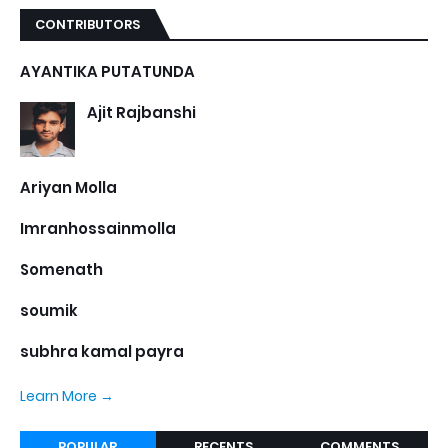
CONTRIBUTORS
AYANTIKA PUTATUNDA
Ajit Rajbanshi
Ariyan Molla
Imranhossainmolla
Somenath
soumik
subhra kamal payra
Learn More →
POPULAR
RECENTS
COMMENTS