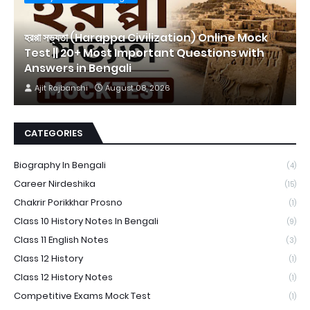
হরপ্পা সভ্যতা (Harappa Civilization) Online Mock
Test || 20+ Most Important Questions with
Answers in Bengali
Ajit Rajbanshi
August 08, 2026
CATEGORIES
Biography In Bengali
(4)
Career Nirdeshika
(15)
Chakrir Porikkhar Prosno
(1)
Class 10 History Notes In Bengali
(9)
Class 11 English Notes
(3)
Class 12 History
(1)
Class 12 History Notes
(1)
Competitive Exams Mock Test
(1)