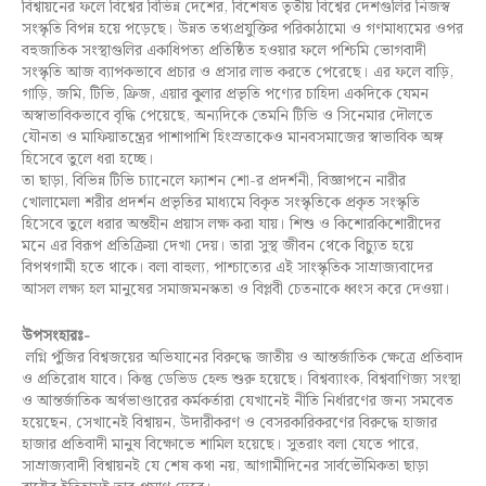
বিশ্বায়নের ফলে বিশ্বের বিভিন্ন দেশের, বিশেষত তৃতীয় বিশ্বের দেশগুলির নিজস্ব
সংস্কৃতি বিপন্ন হয়ে পড়েছে। উন্নত তথ্যপ্রযুক্তির পরিকাঠামো ও গণমাধ্যমের ওপর
বহুজাতিক সংস্থাগুলির একাধিপত্য প্রতিষ্ঠিত হওয়ার ফলে পশ্চিমি ভোগবাদী
সংস্কৃতি আজ ব্যাপকভাবে প্রচার ও প্রসার লাভ করতে পেরেছে। এর ফলে বাড়ি,
গাড়ি, জমি, টিভি, ফ্রিজ, এয়ার কুলার প্রভৃতি পণ্যের চাহিদা একদিকে যেমন
অস্বাভাবিকভাবে বৃদ্ধি পেয়েছে, অন্যদিকে তেমনি টিভি ও সিনেমার দৌলতে
যৌনতা ও মাফিয়াতন্ত্রের পাশাপাশি হিংস্রতাকেও মানবসমাজের স্বাভাবিক অঙ্গ
হিসেবে তুলে ধরা হচ্ছে।
তা ছাড়া, বিভিন্ন টিভি চ্যানেলে ফ্যাশন শো-র প্রদর্শনী, বিজ্ঞাপনে নারীর
খোলামেলা শরীর প্রদর্শন প্রভৃতির মাধ্যমে বিকৃত সংস্কৃতিকে প্রকৃত সংস্কৃতি
হিসেবে তুলে ধরার অন্তহীন প্রয়াস লক্ষ করা যায়। শিশু ও কিশোরকিশোরীদের
মনে এর বিরূপ প্রতিক্রিয়া দেখা দেয়। তারা সুস্থ জীবন থেকে বিচ্যুত হয়ে
বিপথগামী হতে থাকে। বলা বাহুল্য, পাশ্চাত্যের এই সাংস্কৃতিক সাম্রাজ্যবাদের
আসল লক্ষ্য হল মানুষের সমাজমনস্কতা ও বিপ্লবী চেতনাকে ধ্বংস করে দেওয়া।
উপসংহারঃ-
লগ্নি পুঁজির বিশ্বজয়ের অভিযানের বিরুদ্ধে জাতীয় ও আন্তর্জাতিক ক্ষেত্রে প্রতিবাদ
ও প্রতিরোধ যাবে। কিন্তু ডেভিড হেল্ড শুরু হয়েছে। বিশ্বব্যাংক, বিশ্ববাণিজ্য সংস্থা
ও আন্তর্জাতিক অর্থভাণ্ডারের কর্মকর্তারা যেখানেই নীতি নির্ধারণের জন্য সমবেত
হয়েছেন, সেখানেই বিশ্বায়ন, উদারীকরণ ও বেসরকারিকরণের বিরুদ্ধে হাজার
হাজার প্রতিবাদী মানুষ বিক্ষোভে শামিল হয়েছে। সুতরাং বলা যেতে পারে,
সাম্রাজ্যবাদী বিশ্বায়নই যে শেষ কথা নয়, আগামীদিনের সার্বভৌমিকতা ছাড়া