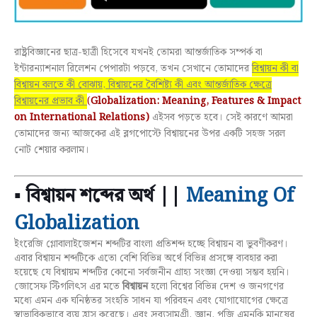
রাষ্ট্রবিজ্ঞানের ছাত্র-ছাত্রী হিসেবে যখনই তোমরা আন্তর্জাতিক সম্পর্ক বা
ইন্টারন্যাশনাল রিলেশন পেপারটা পড়বে, তখন সেখানে তোমাদের
বিশ্বায়ন কী বা
বিশ্বায়ন বলতে কী বোঝায়, বিশ্বায়নের বৈশিষ্ট্য কী এবং আন্তর্জাতিক ক্ষেত্রে
বিশ্বায়নের প্রভাব কী
(
Globalization: Meaning, Features & Impact
on International Relations)
এইসব পড়তে হবে। সেই কারণে আমরা
তোমাদের জন্য আজকের এই ব্লগপোস্টে বিশ্বায়নের উপর একটি সহজ সরল
নোট শেয়ার করলাম।
▪
বিশ্বায়ন শব্দের অর্থ ||
Meaning Of
Globalization
ইংরেজি গ্লোবালাইজেশন শব্দটির বাংলা প্রতিশব্দ হচ্ছে বিশ্বায়ন বা ভুবণীকরণ।
এবার বিশ্বায়ন শব্দটিকে এতো বেশি বিভিন্ন অর্থে বিভিন্ন প্রসঙ্গে ব্যবহার করা
হয়েছে যে বিশ্বায়ম শব্দটির কোনো সর্বজনীন গ্রাহ্য সংজ্ঞা দেওয়া সম্ভব হয়নি।
জোসেফ স্টিগলিৎস এর মতে
বিশ্বায়ন
হলো বিশ্বের বিভিন্ন দেশ ও জনগণের
মধ্যে এমন এক ঘনিষ্ঠতর সংহতি সাধন যা পরিবহন এবং যোগাযোগের ক্ষেত্রে
স্বাভাবিকভাবে ব্যয় হ্রাস করেছে। এবং দ্রব্যসামগ্রী, জ্ঞান, পুজি এমনকি মানুষের