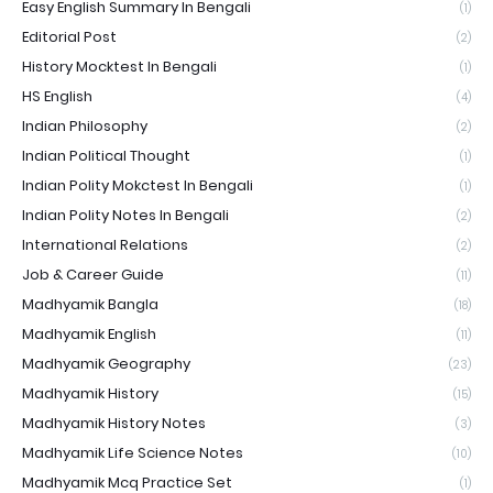
Easy English Summary In Bengali
(1)
Editorial Post
(2)
History Mocktest In Bengali
(1)
HS English
(4)
Indian Philosophy
(2)
Indian Political Thought
(1)
Indian Polity Mokctest In Bengali
(1)
Indian Polity Notes In Bengali
(2)
International Relations
(2)
Job & Career Guide
(11)
Madhyamik Bangla
(18)
Madhyamik English
(11)
Madhyamik Geography
(23)
Madhyamik History
(15)
Madhyamik History Notes
(3)
Madhyamik Life Science Notes
(10)
Madhyamik Mcq Practice Set
(1)