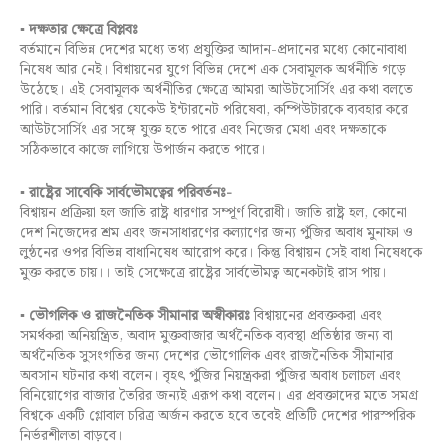
▪ দক্ষতার ক্ষেত্রে বিপ্লবঃ
বর্তমানে বিভিন্ন দেশের মধ্যে তথ্য প্রযুক্তির আদান-প্রদানের মধ্যে কোনোবাধা
নিষেধ আর নেই। বিশ্নায়নের যুগে বিভিন্ন দেশে এক সেবামূলক অর্থনীতি গড়ে
উঠেছে। এই সেবামূলক অর্থনীতির ক্ষেত্রে আমরা আউটসোর্সিং এর কথা বলতে
পারি। বর্তমান বিশ্বের যেকেউ ইন্টারনেট পরিষেবা, কম্পিউটারকে ব্যবহার করে
আউটসোর্সিং এর সঙ্গে যুক্ত হতে পারে এবং নিজের মেধা এবং দক্ষতাকে
সঠিকভাবে কাজে লাগিয়ে উপার্জন করতে পারে।
▪
রাষ্ট্রের সাবেকি সার্বভৌমত্বের পরিবর্তনঃ-
বিশ্বায়ন প্রক্রিয়া হল জাতি রাষ্ট্র ধারণার সম্পূর্ণ বিরোধী। জাতি রাষ্ট্র হল, কোনো
দেশ নিজেদের শ্রম এবং জনসাধারণের কল্যাণের জন্য পুঁজির অবাধ মুনাফা ও
লুন্ঠনের ওপর বিভিন্ন বাধানিষেধ আরোপ করে। কিন্তু বিশ্বায়ন সেই বাধা নিষেধকে
মুক্ত করতে চায়।। তাই সেক্ষেত্রে রাষ্ট্রের সার্বভৌমত্ব অনেকটাই রাস পায়।
▪
ভৌগলিক ও রাজনৈতিক সীমানার অস্বীকারঃ
বিশ্বায়নের প্রবক্তকরা এবং
সমর্থকরা অনিয়ন্ত্রিত, অবাদ মুক্তবাজার অর্থনৈতিক ব্যবস্থা প্রতিষ্ঠার জন্য বা
অর্থনৈতিক সুসংগতির জন্য দেশের ভৌগোলিক এবং রাজনৈতিক সীমানার
অবসান ঘটনার কথা বলেন। বৃহৎ পুঁজির নিয়ন্ত্রকরা পুঁজির অবাধ চলাচল এবং
বিনিয়োগের বাজার তৈরির জন্যই এরূপ কথা বলেন। এর প্রবক্তাদের মতে সমগ্র
বিশ্বকে একটি গ্লোবাল চরিত্র অর্জন করতে হবে তবেই প্রতিটি দেশের পারস্পরিক
নির্ভরশীলতা বাড়বে।