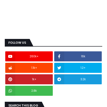
FOLLOW US
260k+
16k
1.1k+
1.2+
1k+
3.2k
2.8k
SEARCH THIS BLOG