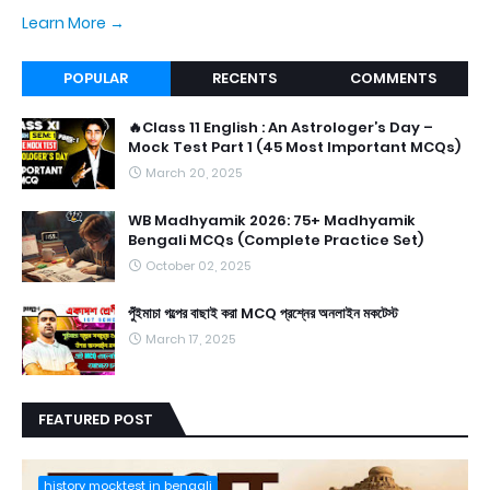
Learn More →
POPULAR
RECENTS
COMMENTS
🔥Class 11 English : An Astrologer’s Day –
Mock Test Part 1 (45 Most Important MCQs)
March 20, 2025
WB Madhyamik 2026: 75+ Madhyamik
Bengali MCQs (Complete Practice Set)
October 02, 2025
পুঁইমাচা গল্পের বাছাই করা MCQ প্রশ্নের অনলাইন মকটেস্ট
March 17, 2025
FEATURED POST
history mocktest in bengali