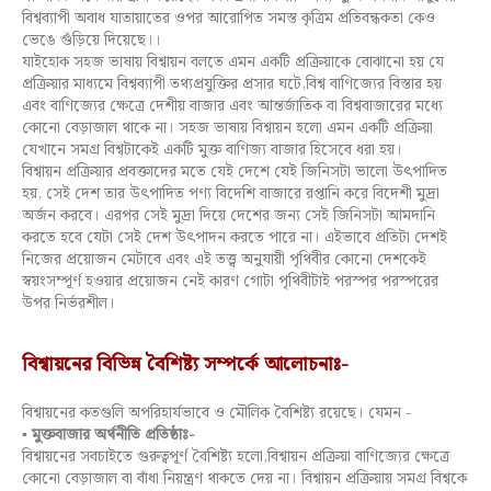
বিশ্বব্যাপী অবাধ যাতায়াতের ওপর আরোপিত সমস্ত কৃত্রিম প্রতিবন্ধকতা কেও
ভেঙে গুঁড়িয়ে দিয়েছে।।
যাইহোক সহজ ভাষায় বিশ্বায়ন বলতে এমন একটি প্রক্রিয়াকে বোঝানো হয় যে
প্রক্রিয়ার মাধ্যমে বিশ্বব্যাপী তথ্যপ্রযুক্তির প্রসার ঘটে,বিশ্ব বাণিজ্যের বিস্তার হয়
এবং বাণিজ্যের ক্ষেত্রে দেশীয় বাজার এবং আন্তর্জাতিক বা বিশ্ববাজারের মধ্যে
কোনো বেড়াজাল থাকে না। সহজ ভাষায় বিশ্বায়ন হলো এমন একটি প্রক্রিয়া
যেখানে সমগ্র বিশ্বটাকেই একটি মুক্ত বাণিজ্য বাজার হিসেবে ধরা হয়।
বিশ্বায়ন প্রক্রিয়ার প্রবক্তাদের মতে যেই দেশে যেই জিনিসটা ভালো উৎপাদিত
হয়, সেই দেশ তার উৎপাদিত পণ্য বিদেশি বাজারে রপ্তানি করে বিদেশী মুদ্রা
অর্জন করবে। এরপর সেই মুদ্রা দিয়ে দেশের জন্য সেই জিনিসটা আমদানি
করতে হবে যেটা সেই দেশ উৎপাদন করতে পারে না। এইভাবে প্রতিটা দেশই
নিজের প্রয়োজন মেটাবে এবং এই তত্ত্ব অনুযায়ী পৃথিবীর কোনো দেশকেই
স্বয়ংসম্পূর্ণ হওয়ার প্রয়োজন নেই কারণ গোটা পৃথিবীটাই পরস্পর পরস্পরের
উপর নির্ভরশীল।
বিশ্বায়নের বিভিন্ন বৈশিষ্ট্য সম্পর্কে আলোচনাঃ-
বিশ্বায়নের কতগুলি অপরিহার্যভাবে ও মৌলিক বৈশিষ্ট্য রয়েছে। যেমন -
▪
মুক্তবাজার অর্থনীতি প্রতিষ্ঠাঃ-
বিশ্বায়নের সবচাইতে গুরুত্বপূর্ণ বৈশিষ্ট্য হলো,বিশ্বায়ন প্রক্রিয়া বাণিজ্যের ক্ষেত্রে
কোনো বেড়াজাল বা বাঁধা নিয়ন্ত্রণ থাকতে দেয় না। বিশ্বায়ন প্রক্রিয়ায় সমগ্র বিশ্বকে