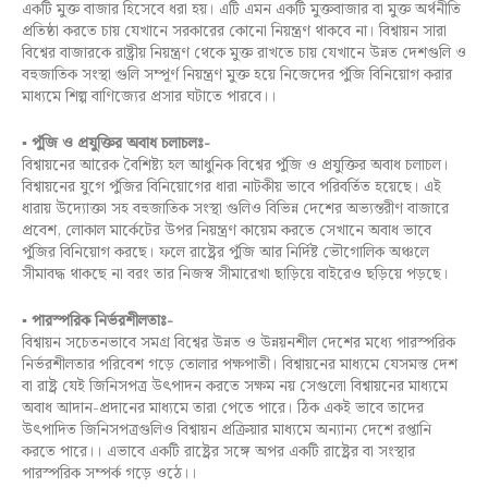
একটি মুক্ত বাজার হিসেবে ধরা হয়। এটি এমন একটি মুক্তবাজার বা মুক্ত অর্থনীতি
প্রতিষ্ঠা করতে চায় যেখানে সরকারের কোনো নিয়ন্ত্রণ থাকবে না। বিশ্বায়ন সারা
বিশ্বের বাজারকে রাষ্ট্রীয় নিয়ন্ত্রণ থেকে মুক্ত রাখতে চায় যেখানে উন্নত দেশগুলি ও
বহুজাতিক সংস্থা গুলি সম্পূর্ণ নিয়ন্ত্রণ মুক্ত হয়ে নিজেদের পুঁজি বিনিয়োগ করার
মাধ্যমে শিল্প বাণিজ্যের প্রসার ঘটাতে পারবে।।
▪
পুঁজি ও প্রযুক্তির অবাধ চলাচলঃ-
বিশ্বায়নের আরেক বৈশিষ্ট্য হল আধুনিক বিশ্বের পুঁজি ও প্রযুক্তির অবাধ চলাচল।
বিশ্বায়নের যুগে পুঁজির বিনিয়োগের ধারা নাটকীয় ভাবে পরিবর্তিত হয়েছে। এই
ধারায় উদ্যোক্তা সহ বহুজাতিক সংস্থা গুলিও বিভিন্ন দেশের অভ্যন্তরীণ বাজারে
প্রবেশ, লোকাল মার্কেটের উপর নিয়ন্ত্রণ কায়েম করতে সেখানে অবাধ ভাবে
পুঁজির বিনিয়োগ করছে। ফলে রাষ্ট্রের পুঁজি আর নির্দিষ্ট ভৌগোলিক অঞ্চলে
সীমাবদ্ধ থাকছে না বরং তার নিজস্ব সীমারেখা ছাড়িয়ে বাইরেও ছড়িয়ে পড়ছে।
▪
পারস্পরিক নির্ভরশীলতাঃ-
বিশ্বায়ন সচেতনভাবে সমগ্র বিশ্বের উন্নত ও উন্নয়নশীল দেশের মধ্যে পারস্পরিক
নির্ভরশীলতার পরিবেশ গড়ে তোলার পক্ষপাতী। বিশ্বায়নের মাধ্যমে যেসমস্ত দেশ
বা রাষ্ট্র যেই জিনিসপত্র উৎপাদন করতে সক্ষম নয় সেগুলো বিশ্বায়নের মাধ্যমে
অবাধ আদান-প্রদানের মাধ্যমে তারা পেতে পারে। ঠিক একই ভাবে তাদের
উৎপাদিত জিনিসপত্রগুলিও বিশ্বায়ন প্রক্রিয়ার মাধ্যমে অন্যান্য দেশে রপ্তানি
করতে পারে।। এভাবে একটি রাষ্ট্রের সঙ্গে অপর একটি রাষ্ট্রের বা সংস্থার
পারস্পরিক সম্পর্ক গড়ে ওঠে।।