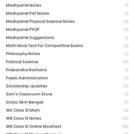
Madhyamik Notes
(1)
Madhyamik Pdf Notes
(1)
Madhyamik Physical Science Notes
(4)
Madhyamik PYQP
(3)
Madhyamik Suggestions
(1)
Math Mock Test For Competitive Exams
(2)
Philosophy Notes
(2)
Political Science
(10)
Prabandha Rachana
(1)
Public Administration
(3)
Scholarship Updates
(3)
Som's Classroom Store
(1)
Static Gk In Bengali
(2)
Wb Class 10 Math
(3)
WB Class 10 Notes
(20)
WB Class 10 Online Mocktest
(84)