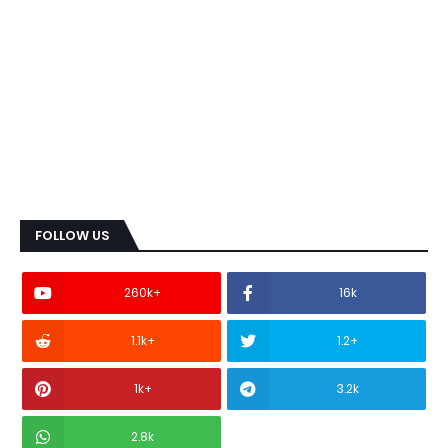
FOLLOW US
260k+
16k
1.1k+
1.2+
1k+
3.2k
2.8k