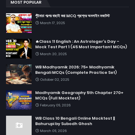
MOST POPULAR
পুঁইমাচা গল্পের বাছাই করা MCQ প্রশ্নের অনলাইন মকটেস্ট
March 17, 2025
🔥Class 11 English : An Astrologer’s Day –
Mock Test Part 1 (45 Most Important MCQs)
March 20, 2025
WB Madhyamik 2026: 75+ Madhyamik
Bengali MCQs (Complete Practice Set)
October 02, 2025
Madhyamik Geography 5th Chapter 270+
MCQs (Full Mocktest)
February 05, 2026
WB Class 10 Bengali Online Mocktest ||
Bahurupi by Subodh Ghosh
March 05, 2026