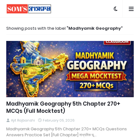
Showing posts with the label
Madhyamik Geography
Madhyamik Geography 5th Chapter 270+
MCQs (Full Mocktest)
Ajit Rajbanshi
February 05, 2026
Madhyamik Geography 5th Chapter 270+ MCQs Questions
Answers Practice Set [Full Chapter] মাধ্যমিক ভূ…