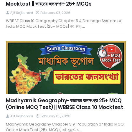
Mocktest || ভারতের জলসম্পদ-25+ MCQs
Ajit Rajbanshi
February 05, 2026
WBBSE Class 10 Geography Chapter 5.4 Drainage System of
India MCQ Mock Test [25+ MCQs] গঙ্গা, সিন্ধ…
Madhyamik Geography-ভারতের জনসংখ্যা 25+ MCQ
(Online MCQ Test) || WBBSE Class 10 Mocktest
Ajit Rajbanshi
February 05, 2026
Madhyamik Geography Chapter 5.9-Population of India MCQ
Online Mock Test [25+ MCQs] এই মুহূর্তে তো…