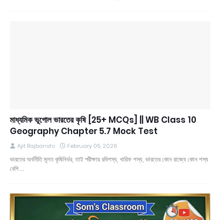
মাধ্যমিক ভূগোল ভারতের কৃষি [25+ MCQs] || WB Class 10
Geography Chapter 5.7 Mock Test
Ajit Rajbanshi
February 05, 2026
ভারতের অর্থনীতি মূলত কৃষিনির্ভর, তাই পরীক্ষায় রবিশস্য, খারিফ শস্য, ভারতের কোন রাজ্যে কোন শস্য
বেশি …