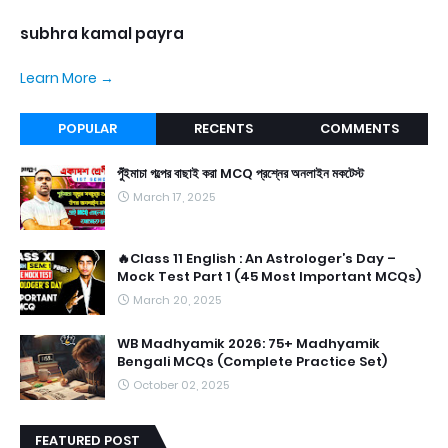
subhra kamal payra
Learn More →
POPULAR
RECENTS
COMMENTS
পুঁইমাচা গল্পের বাছাই করা MCQ প্রশ্নের অনলাইন মকটেস্ট
March 17, 2025
🔥Class 11 English : An Astrologer’s Day –
Mock Test Part 1 (45 Most Important MCQs)
March 20, 2025
WB Madhyamik 2026: 75+ Madhyamik
Bengali MCQs (Complete Practice Set)
October 02, 2025
FEATURED POST