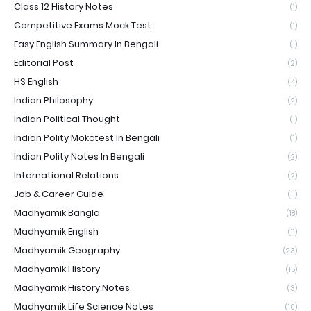
Class 12 History Notes
(1)
Competitive Exams Mock Test
(1)
Easy English Summary In Bengali
(1)
Editorial Post
(2)
HS English
(4)
Indian Philosophy
(2)
Indian Political Thought
(1)
Indian Polity Mokctest In Bengali
(1)
Indian Polity Notes In Bengali
(2)
International Relations
(2)
Job & Career Guide
(11)
Madhyamik Bangla
(18)
Madhyamik English
(11)
Madhyamik Geography
(23)
Madhyamik History
(15)
Madhyamik History Notes
(3)
Madhyamik Life Science Notes
(10)