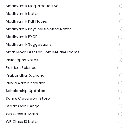
Madhyamik Mcq Practice Set
(1)
Madhyamik Notes
(1)
Madhyamik Pdf Notes
(1)
Madhyamik Physical Science Notes
(4)
Madhyamik PYQP
(3)
Madhyamik Suggestions
(1)
Math Mock Test For Competitive Exams
(2)
Philosophy Notes
(2)
Political Science
(10)
Prabandha Rachana
(1)
Public Administration
(3)
Scholarship Updates
(3)
Som's Classroom Store
(1)
Static Gk In Bengali
(2)
Wb Class 10 Math
(3)
WB Class 10 Notes
(20)