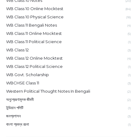
WB Class 10 Notes
(20)
WB Class 10 Online Mocktest
(84)
WB Class 10 Physical Science
(18)
WB Class 11 Bengali Notes
(4)
WB Class 11 Online Mocktest
(5)
WB Class 11 Political Science
(1)
WB Class 12
(3)
WB Class 12 Online Mocktest
(4)
WB Class 12 Political Science
(1)
WB Govt. Scholarship
(1)
WBCHSE Class 11
(3)
Western Political Thought Notes In Bengali
(2)
অনুপ্রেরণামূলক জীবনী
(2)
ইন্ডিয়ান পলিটি
(1)
জনপ্রশাসন
(3)
বাংলা প্রবন্ধ রচনা
(1)