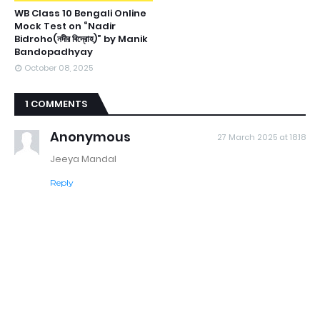
WB Class 10 Bengali Online
Mock Test on “Nadir
Bidroho(নদীর বিদ্রোহ)” by Manik
Bandopadhyay
October 08, 2025
1 COMMENTS
Anonymous
27 March 2025 at 18:18
Jeeya Mandal
Reply