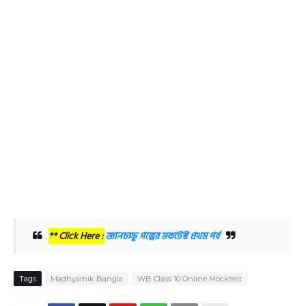
** Click Here :
জ্ঞানচক্ষু গল্পের মকটেস্ট প্রথম পর্ব
Tags
Madhyamik Bangla
WB Class 10 Online Mocktest