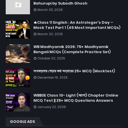
Bahurupi by Subodh Ghosh
March 05, 2026
🔥Class 11 English : An Astrologer’s Day –
Mock Test Part 1 (45 Most Important MCQs)
March 20, 2025
WB Madhyamik 2026: 75+ Madhyamik
Bengali MCQs (Complete Practice Set)
October 02, 2025
সংঘবদ্ধতার গোড়ার কথা অধ্যায়ের 25+ MCQ (Mocktest)
December 19, 2025
WBBSE Class 10- Light (আলো) Chapter Online
MCQ Test || 25+ MCQ Questions Answers
January 22, 2026
GOOGLE ADS