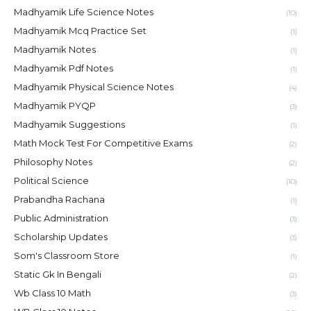
Madhyamik Life Science Notes
(10)
Madhyamik Mcq Practice Set
(1)
Madhyamik Notes
(1)
Madhyamik Pdf Notes
(1)
Madhyamik Physical Science Notes
(4)
Madhyamik PYQP
(3)
Madhyamik Suggestions
(1)
Math Mock Test For Competitive Exams
(2)
Philosophy Notes
(2)
Political Science
(10)
Prabandha Rachana
(1)
Public Administration
(3)
Scholarship Updates
(3)
Som's Classroom Store
(1)
Static Gk In Bengali
(2)
Wb Class 10 Math
(3)