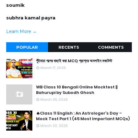
soumik
subhra kamal payra
Learn More →
POPULAR
RECENTS
COMMENTS
পুঁইমাচা গল্পের বাছাই করা MCQ প্রশ্নের অনলাইন মকটেস্ট
March 17, 2025
WB Class 10 Bengali Online Mocktest ||
Bahurupi by Subodh Ghosh
March 05, 2026
🔥Class 11 English : An Astrologer’s Day –
Mock Test Part 1 (45 Most Important MCQs)
March 20, 2025