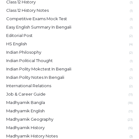
Class 12 History
(1)
Class 12 History Notes
(1)
Competitive Exams Mock Test
(1)
Easy English Summary In Bengali
(1)
Editorial Post
(2)
HS English
(4)
Indian Philosophy
(2)
Indian Political Thought
(1)
Indian Polity Mokctest In Bengali
(1)
Indian Polity Notes In Bengali
(2)
International Relations
(2)
Job & Career Guide
(11)
Madhyamik Bangla
(18)
Madhyamik English
(11)
Madhyamik Geography
(23)
Madhyamik History
(15)
Madhyamik History Notes
(3)