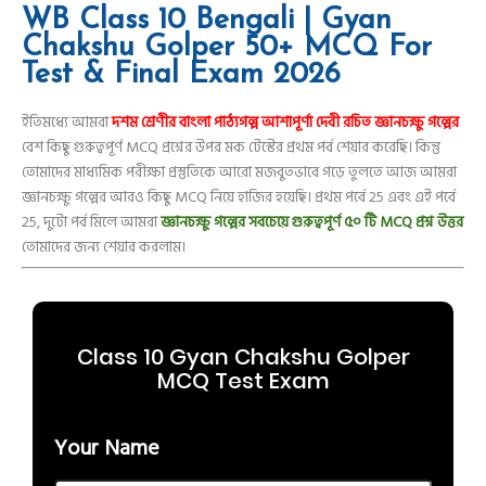
WB Class 10 Bengali | Gyan
Chakshu Golper 50+ MCQ For
Test & Final Exam 2026
ইতিমধ্যে আমরা
দশম শ্রেণীর বাংলা পাঠ্যগল্প আশাপূর্ণা দেবী রচিত জ্ঞানচক্ষু গল্পের
বেশ কিছু গুরুত্বপূর্ণ MCQ প্রশ্নের উপর মক টেস্টের প্রথম পর্ব শেয়ার করেছি। কিন্তু
তোমাদের মাধ্যমিক পরীক্ষা প্রস্তুতিকে আরো মজবুতভাবে গড়ে তুলতে আজ আমরা
জ্ঞানচক্ষু গল্পের আরও কিছু MCQ নিয়ে হাজির হয়েছি। প্রথম পর্বে 25 এবং এই পর্বে
25, দুটো পর্ব মিলে আমরা
জ্ঞানচক্ষু গল্পের সবচেয়ে গুরুত্বপূর্ণ ৫০ টি MCQ প্রশ্ন উত্তর
তোমাদের জন্য শেয়ার করলাম।
Class 10 Gyan Chakshu Golper
MCQ Test Exam
Your Name