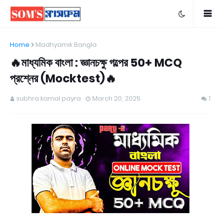
Home
Madhyamik Bangla
🔥মাধ্যমিক বাংলা : জ্ঞানচক্ষু গল্পের 50+ MCQ
প্রশ্নের (Mocktest)🔥
subhra kamal payra
March 20, 2025
1