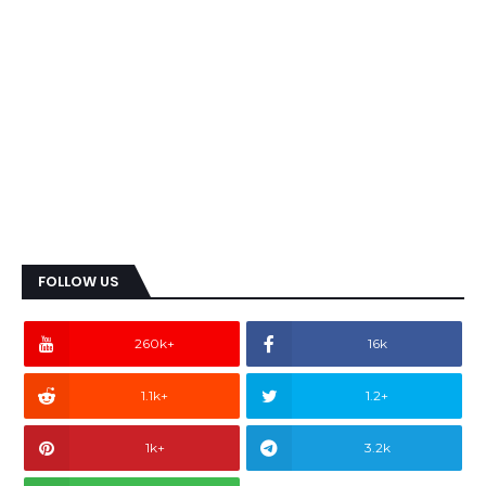
FOLLOW US
260k+
16k
1.1k+
1.2+
1k+
3.2k