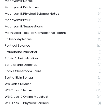
Madhyamik Notes
(1)
Madhyamik Pdf Notes
(1)
Madhyamik Physical Science Notes
(4)
Madhyamik PYQP
(3)
Madhyamik Suggestions
(1)
Math Mock Test For Competitive Exams
(2)
Philosophy Notes
(2)
Political Science
(10)
Prabandha Rachana
(1)
Public Administration
(3)
Scholarship Updates
(3)
Som's Classroom Store
(1)
Static Gk In Bengali
(2)
Wb Class 10 Math
(3)
WB Class 10 Notes
(20)
WB Class 10 Online Mocktest
(84)
WB Class 10 Physical Science
(18)