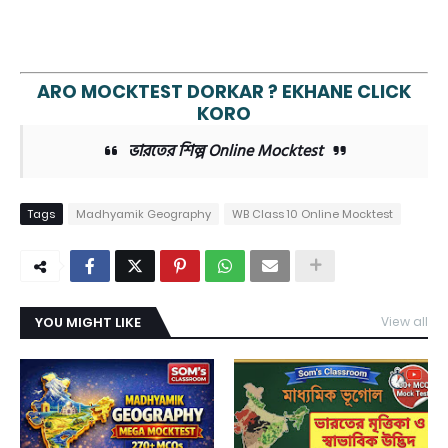
ARO MOCKTEST DORKAR ? EKHANE CLICK
KOR
O
ভারতের শিল্প Online Mocktest
Tags
Madhyamik Geography
WB Class 10 Online Mocktest
YOU MIGHT LIKE
View all