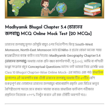
(ভারতের
Madhyamik Bhugol Chapter 5.4
জলবায়ু)
MCQ Online Mock Test [20 MCQs]
ভারতের জলবায়ু মূলত মৌসুমি বায়ুর ওপর নির্ভরশীল। কিন্তু
South-West
Monsoon
,
North-East Monsoon
আর
El Niño
-র প্রভাব বোঝা অনেক সময়
ছাত্রছাত্রীদের কাছে কঠিন হয়ে দাঁড়ায়।
Madhyamik Geography Chapter 5.4
(ভারতের জলবায়ু)
অধ্যায় থেকে প্রতি বছর কালবৈশাখী, লু (Loo), আঁধি বা পশ্চিমী
ঝঞ্ঝা সংক্রান্ত প্রচুর
Conceptual Questions
আসে। তাই আমরা নিয়ে এসেছি WB
Class 10 Bhugol Chapter-Wise Online Mock- এর আরও এক পর্ব।
মাধ্যমিক
ভূগোলের এই অনলাইন মক টেস্টে ভারতের জলবায়ু অধ্যায় টির ২০টির
বেশি
গুরুত্বপূর্ণ প্রশ্ন তোমাদের ভারতের জলবায়ুর খামখেয়ালি প্রকৃতি এবং বিভিন্ন ঋতুর
বৈশিষ্ট্যগুলো সহজে মনে রাখতে সাহায্য করবে। মাধ্যমিক ফাইনাল পরীক্ষার
প্রস্তুতিতে নিজেকে ১০০% নিখুঁত করতে এই মক টেস্টটি অবশ্যই দাও।