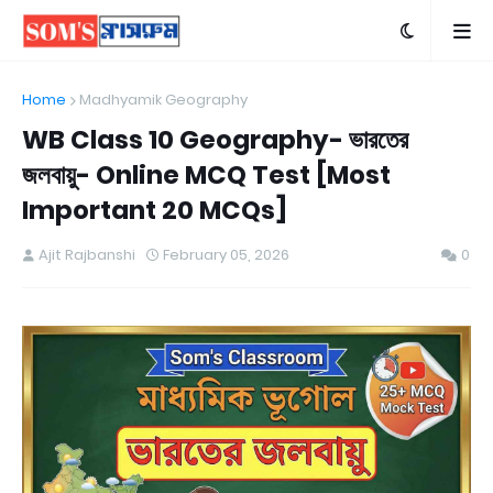
Home
Madhyamik Geography
WB Class 10 Geography- ভারতের
জলবায়ু- Online MCQ Test [Most
Important 20 MCQs]
Ajit Rajbanshi
February 05, 2026
0