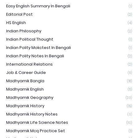
Easy English Summary In Bengali
(1)
Editorial Post
(2)
HS English
(4)
Indian Philosophy
(2)
Indian Political Thought
(1)
Indian Polity Mokctest In Bengali
(1)
Indian Polity Notes In Bengali
(2)
International Relations
(2)
Job & Career Guide
(11)
Madhyamik Bangla
(18)
Madhyamik English
(11)
Madhyamik Geography
(23)
Madhyamik History
(15)
Madhyamik History Notes
(3)
Madhyamik Life Science Notes
(10)
Madhyamik Mcq Practice Set
(1)