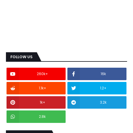
FOLLOW US
260k+
16k
1.1k+
1.2+
1k+
3.2k
2.8k