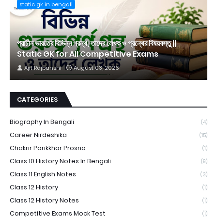
static gk in bengali
প্রাচীন ভারতের বিভিন্ন গ্রন্থ, তাদের লেখক ও গ্রন্থের বিষয়বস্তু ||
Static GK for All Competitive Exams
Ajit Rajbanshi
August 03, 2026
CATEGORIES
Biography In Bengali
(4)
Career Nirdeshika
(15)
Chakrir Porikkhar Prosno
(1)
Class 10 History Notes In Bengali
(9)
Class 11 English Notes
(3)
Class 12 History
(1)
Class 12 History Notes
(1)
Competitive Exams Mock Test
(1)