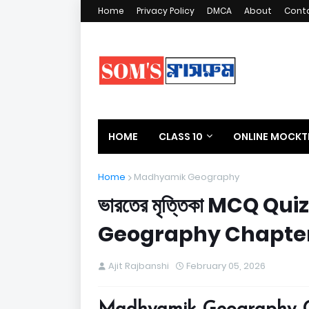
Home
Privacy Policy
DMCA
About
Cont
HOME
CLASS 10
ONLINE MOCKT
SCHOLARSHIP UPDATES
BIOGRAPHY
Home
Madhyamik Geography
ভারতের মৃত্তিকা MCQ Qu
Geography Chapter 
Ajit Rajbanshi
February 05, 2026