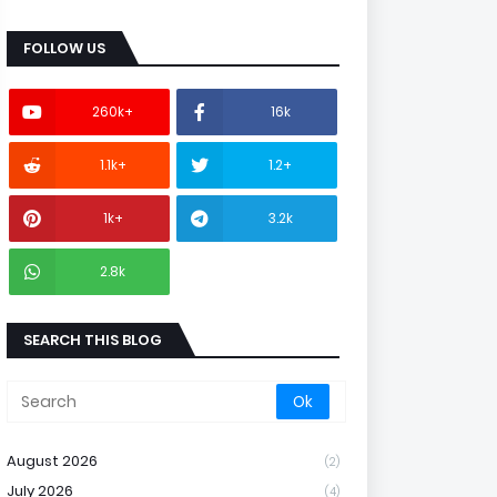
FOLLOW US
260k+
16k
1.1k+
1.2+
1k+
3.2k
2.8k
SEARCH THIS BLOG
August 2026
(2)
July 2026
(4)