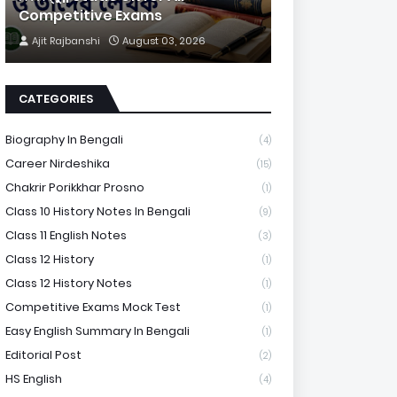
Competitive Exams
Ajit Rajbanshi
August 03, 2026
CATEGORIES
Biography In Bengali
(4)
Career Nirdeshika
(15)
Chakrir Porikkhar Prosno
(1)
Class 10 History Notes In Bengali
(9)
Class 11 English Notes
(3)
Class 12 History
(1)
Class 12 History Notes
(1)
Competitive Exams Mock Test
(1)
Easy English Summary In Bengali
(1)
Editorial Post
(2)
HS English
(4)