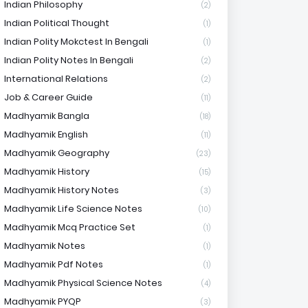
Indian Philosophy
(2)
Indian Political Thought
(1)
Indian Polity Mokctest In Bengali
(1)
Indian Polity Notes In Bengali
(2)
International Relations
(2)
Job & Career Guide
(11)
Madhyamik Bangla
(18)
Madhyamik English
(11)
Madhyamik Geography
(23)
Madhyamik History
(15)
Madhyamik History Notes
(3)
Madhyamik Life Science Notes
(10)
Madhyamik Mcq Practice Set
(1)
Madhyamik Notes
(1)
Madhyamik Pdf Notes
(1)
Madhyamik Physical Science Notes
(4)
Madhyamik PYQP
(3)