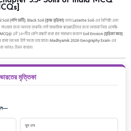
apter 5.5- Soils of India MCQ
MCQs]
l Soil (পলি মাটি)
,
Black Soil (কৃষ্ণ মৃত্তিকা)
আর
Laterite Soil
-এর বৈশিষ্ট্য এবং
 পাওয়ার জন্য অত্যন্ত জরুরি। তাই মাধ্যমিক ছাত্রছাত্রীদের জন্য আমরা নিয়ে এসেছি-
 MCQs)
। এই 34+টির বেশি বাছাই করা প্রশ্ন সমাধান করলে
Soil Erosion (মৃত্তিকা ক্ষয়)
নে রাখা অনেক টাই সহজ হয়ে যাবে।
Madhyamik 2026 Geography Exam
-এর
 মানকে আরও উন্নত করবে।
ভারতের মৃত্তিকা
ি হল—
ঝুম চাষ