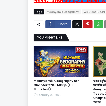
CLICK HERE👉 :
Madhyamik Life Scie
Tags
Madhyamik Geography
WB Class 10 Onl
Share
YOU MIGHT LIKE
Madhyamik Geography 5th
ভারতের মৃত্
Chapter 270+ MCQs (Full
স্বাভাবি
Mocktest)
Geograp
Test ৩.
February 05, 2026
Chapter 5
2026