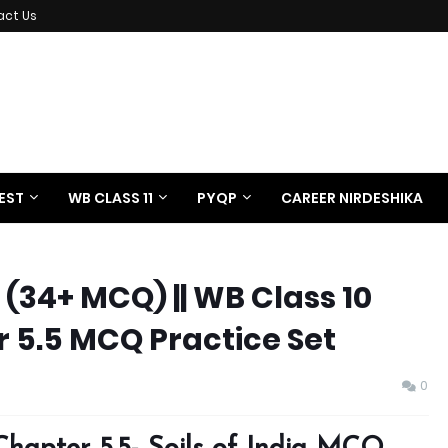
act Us
EST
WB CLASS 11
PYQP
CAREER NIRDESHIKA
PHILOSOPHY NOTES
iz (34+ MCQ) || WB Class 10
5.5 MCQ Practice Set
0